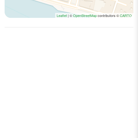
Leaflet
| ©
OpenStreetMap
contributors ©
CARTO