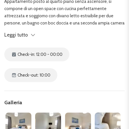
Appartamento posto al quarto piano senza ascensore, si
compone di un open space con cucina perfettamente
attrezzata e soggiorno con divano letto estraibile per due
persone, un bagno con boc doccia e una seconda ampia camera
con letto matrimoniale.
Leggi tutto
Attraverso cinque comodi scalini si raggiunge la veranda
abitabile con vista sulle colline alberate di Costa San Giorgio.
Check-in: 12:00 - 00:00
L'appartamento Minuetto è situato nella frizzante zona di
Santa Croce, a pochi passi dall'omonima stupenda Basilica e
dalla celebre Galleria degli Uffizi, con una piacevole passeggiata
Check-out: 10:00
di circa dieci minuti si raggiunge la meravigliosa Piazza del
Duomo.
Galleria