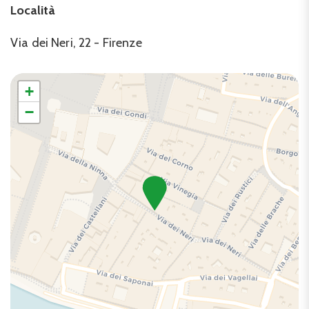
Località
Piatti e ciotole
Riscaldamento / Condizionatore autonomo
Via dei Neri, 22 - Firenze
Sala da pranzo privata
Soggiorni a lungo termine ammessi
TV
+
−