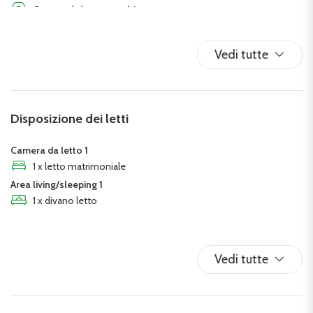
Camera da letto con chiusura
Cucina
Divano letto
Vedi tutte
Doccia
Estintore
Ferro da stiro
Disposizione dei letti
Forno
Forno a microonde
Camera da letto 1
Frigorifero
1 x letto matrimoniale
Area living/sleeping 1
Ingresso privato
1 x divano letto
Internet wireless
Laptop friendly
Lavastoviglie
Vedi tutte
Macchina caffè/te
Occorrente essenziale
Phon