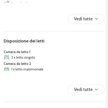
Asse da stiro
Biancheria da letto
Bidet
Vedi tutte
Centro
Cucina
Divano letto
Disposizione dei letti
Doccia
Estintore
Camera da letto 1
Ferro da stiro
2 x letto singolo
Camera da letto 2
Fornelli
1 x letto matrimoniale
Forno
Forno a microonde
Frigorifero
Vedi tutte
Ingresso privato
Internet wireless
Lavastoviglie