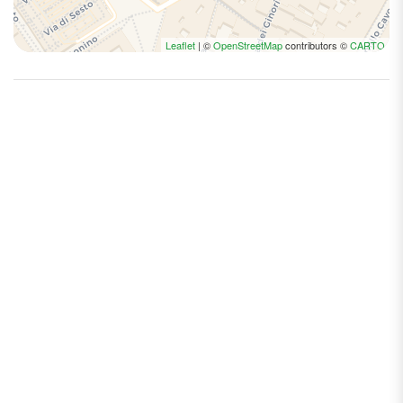
Leaflet
| ©
OpenStreetMap
contributors ©
CARTO