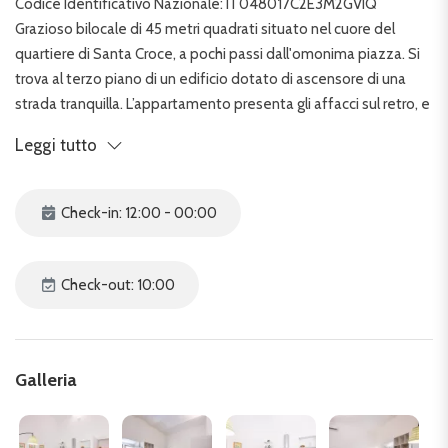
Codice Identificativo Nazionale: IT048017C2E3M2GVIQ
Grazioso bilocale di 45 metri quadrati situato nel cuore del
quartiere di Santa Croce, a pochi passi dall'omonima piazza. Si
trova al terzo piano di un edificio dotato di ascensore di una
strada tranquilla. L’appartamento presenta gli affacci sul retro, e
ciò garantisce maggiore silenzio e riservatezza.
Leggi tutto
L'interno è composto da una confortevole camera da letto
matrimoniale e un accogliente salotto con divano letto
Check-in: 12:00 - 00:00
matrimoniale. La cucina a vista è ben accessoriata, perfetta per
preparare pasti in autonomia. Il bagno, moderno e completo di
doccia, è accessibile tramite qualche scalino, aggiungendo un
Check-out: 10:00
tocco di originalità alla disposizione degli spazi.
La posizione dell'appartamento è ideale per esplorare Firenze.
Galleria
La Cattedrale di Santa Croce, ricca di opere d'arte e situata
all'estremità orientale del centro storico, è il cuore pulsante di
uno dei quartieri più autentici della città.