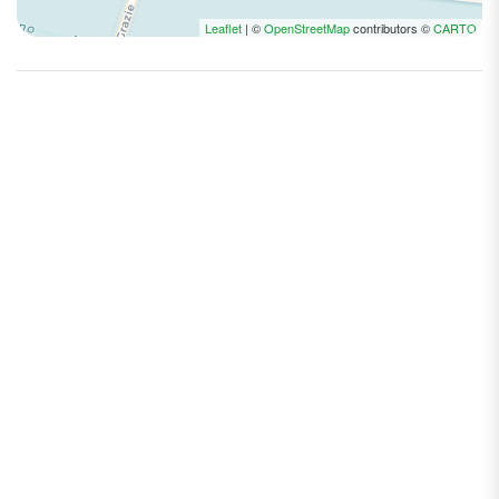
Leaflet
| ©
OpenStreetMap
contributors ©
CARTO