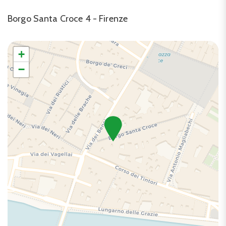
Phon
Borgo Santa Croce 4 - Firenze
Piatti e ciotole
Riscaldamento / Condizionatore autonomo
Sala da pranzo privata
+
Scuranti stanza
−
Shampoo
Tv
TV